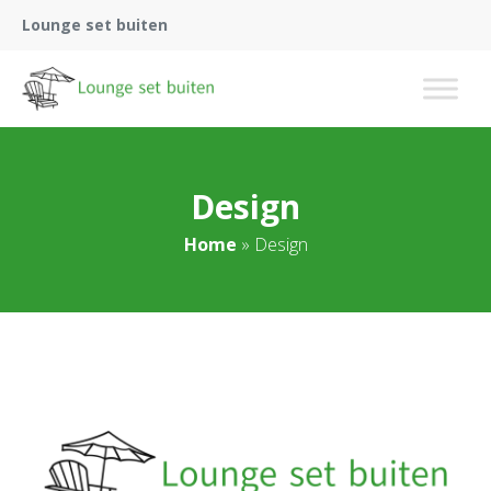
Lounge set buiten
Design
Home
»
Design