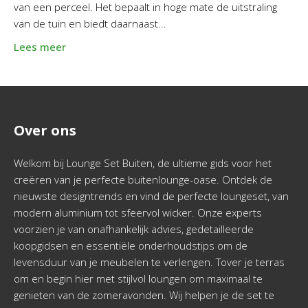
van een perceel. Het bepaalt in hoge mate de uitstraling
van de tuin en biedt daarnaast...
Lees meer
Over ons
Welkom bij Lounge Set Buiten, de ultieme gids voor het
creëren van je perfecte buitenlounge-oase. Ontdek de
nieuwste designtrends en vind de perfecte loungeset, van
modern aluminium tot sfeervol wicker. Onze experts
voorzien je van onafhankelijk advies, gedetailleerde
koopgidsen en essentiële onderhoudstips om de
levensduur van je meubelen te verlengen. Tover je terras
om en begin hier met stijlvol loungen om maximaal te
genieten van de zomeravonden. Wij helpen je de set te